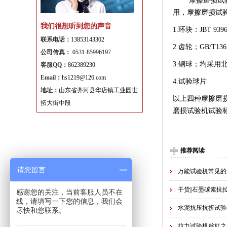
摩擦磨损试
用，摩擦磨损试
我们很想听到您的声音
1.
环块：
JBT 939
联系电话：
13853143302
2.
齿轮；
GB/T136
公司传真：
0531-85996197
3.
钢球；均采用
客服QQ：
862389230
Email：
hs1219@126.com
4.
试验球片
地址：
山东省齐河县华店镇工业园世
以上四种摩擦磨
拓大街中段
磨损试验机试验
推荐阅读
请您留言
万能试验机常见的
干货||石墨碳素抗
感谢您的关注，当前客服人员不在
线，请填写一下您的信息，我们会
水泥抗压抗折试验
尽快和您联系。
拉力试验机丝杠之